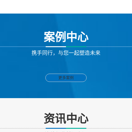
案例中心
携手同行，与您一起塑造未来
更多案例
资讯中心