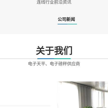
连线行业前沿资讯
公司新闻
关于我们
电子天平、电子磅秤供应商