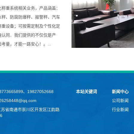
化称重系统相关业务，产品涵盖：
水秤、防腐防爆秤、报警秤、汽车
称重设备；可按需定制及个性化定
遍认同．我们提供的不仅仅是产
量，才能一路安心！。...
773665899、19827052668
本站关键词
新闻中心
6258448@qq.com
公司新闻
江苏省南通市崇川区开发区江韵路
行业新闻
6