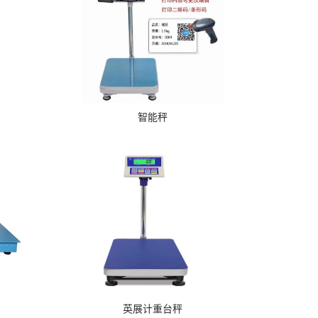
智能秤
英展计重台秤