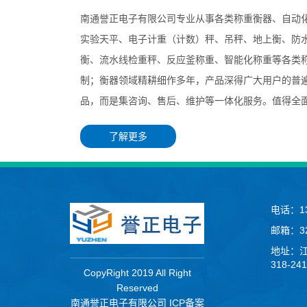
南通誉正电子有限公司专业从事各类称重衡器、自动
实验天平、电子计重（计数）秤、吊秤、地上衡、防
衡、流水线检重秤、反应釜称重、智能化称重等各类
制；衡器领域精耕细作多年，产品深得广大用户的普
品，而是集咨询、售后、维护等一体化服务。值得全面考
了解更多
电话：13
邮箱：32
地址：
318-241
CopyRight 2019 All Right
Reserved
南通誉正电子有限公司 ICP备案