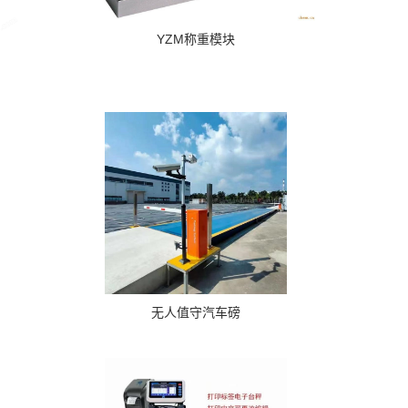
YZM称重模块
无人值守汽车磅