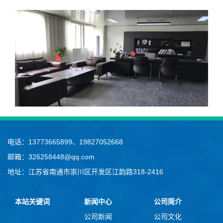
电话：13773665899、19827052668
邮箱：326258448@qq.com
地址：江苏省南通市崇川区开发区江韵路318-2416
本站关键词
新闻中心
公司简介
公司新闻
公司文化