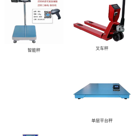
叉车秤
智能秤
单层平台秤