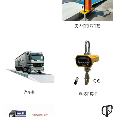
无人值守汽车磅
汽车衡
直视吊钩秤