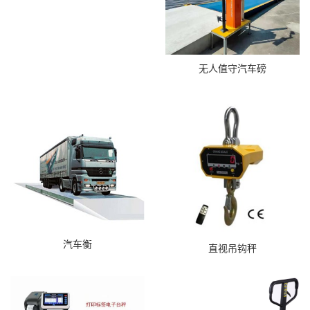
无人值守汽车磅
汽车衡
直视吊钩秤