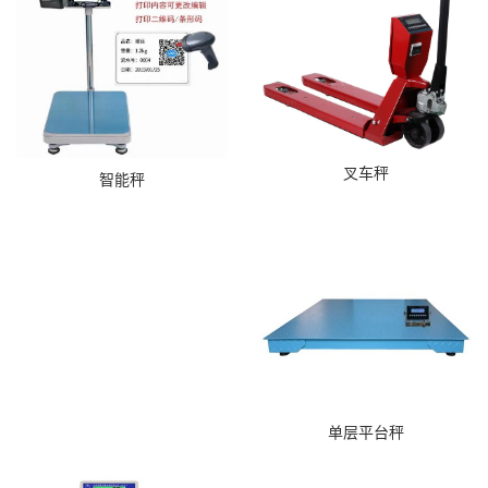
叉车秤
智能秤
单层平台秤