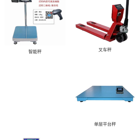
叉车秤
智能秤
单层平台秤