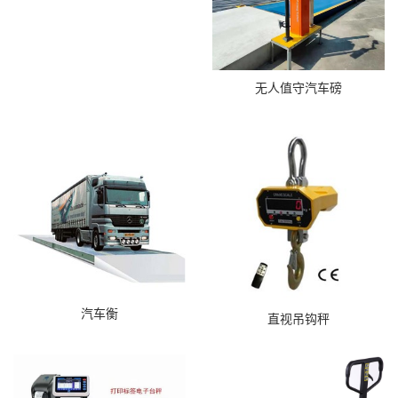
无人值守汽车磅
汽车衡
直视吊钩秤