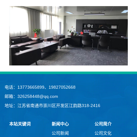
电话：13773665899、19827052668
邮箱：326258448@qq.com
地址：江苏省南通市崇川区开发区江韵路318-2416
本站关键词
新闻中心
公司简介
公司新闻
公司文化