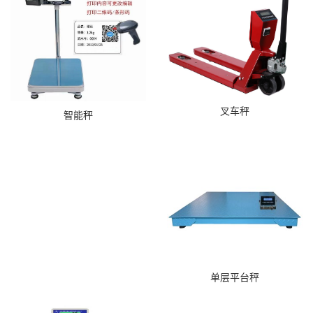
叉车秤
智能秤
单层平台秤