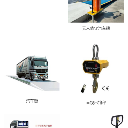
无人值守汽车磅
汽车衡
直视吊钩秤