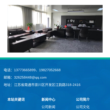
电话：13773665899、19827052668
邮箱：326258448@qq.com
地址：江苏省南通市崇川区开发区江韵路318-2416
本站关键词
新闻中心
公司简介
公司新闻
公司文化