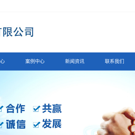
心
案例中心
新闻资讯
联系我们