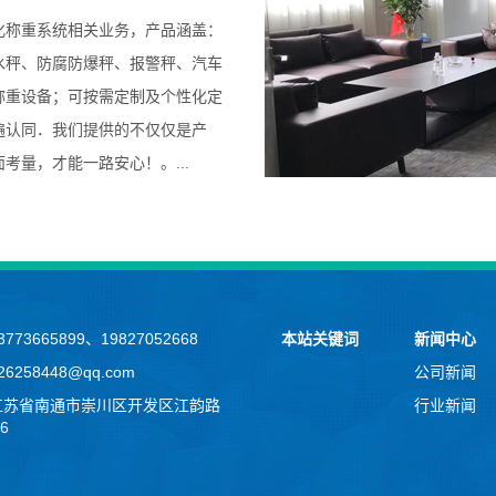
化称重系统相关业务，产品涵盖：
水秤、防腐防爆秤、报警秤、汽车
称重设备；可按需定制及个性化定
遍认同．我们提供的不仅仅是产
量，才能一路安心！。...
773665899、19827052668
本站关键词
新闻中心
6258448@qq.com
公司新闻
江苏省南通市崇川区开发区江韵路
行业新闻
6