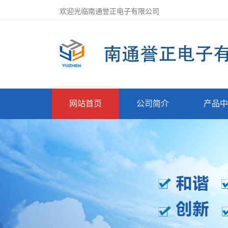
欢迎光临南通誉正电子有限公司
网站首页
公司简介
产品中