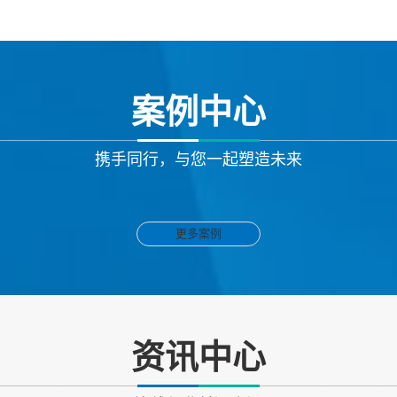
案例中心
携手同行，与您一起塑造未来
更多案例
资讯中心